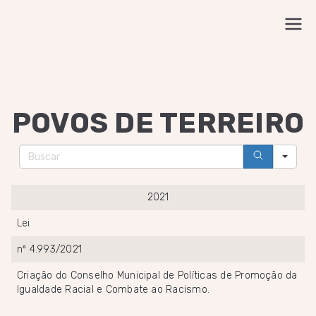
Pular
para
Ex-Vereadora da cidade do Paulista
Flávia Hellen
o
conteúdo
POVOS DE TERREIRO
Sea
2021
Lei
nº 4.993/2021
Criação do Conselho Municipal de Políticas de Promoção da
Igualdade Racial e Combate ao Racismo.